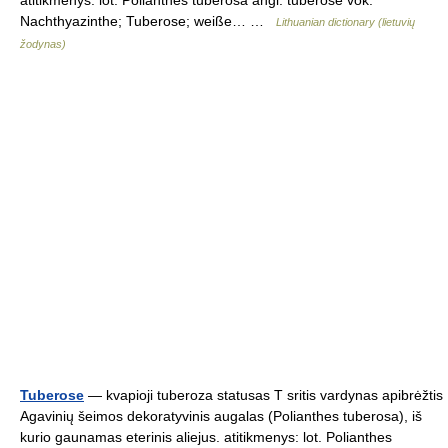
atitikmenys: lot. Polianthes tuberosa angl. tuberose vok.
Nachthyazinthe; Tuberose; weiße… …
Lithuanian dictionary (lietuvių
žodynas)
Tuberose
— kvapioji tuberoza statusas T sritis vardynas apibrėžtis
Agavinių šeimos dekoratyvinis augalas (Polianthes tuberosa), iš
kurio gaunamas eterinis aliejus. atitikmenys: lot. Polianthes