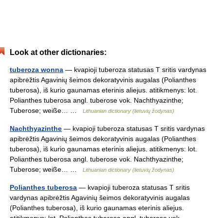
Look at other dictionaries:
tuberoza wonna
— kvapioji tuberoza statusas T sritis vardynas
apibrėžtis Agavinių šeimos dekoratyvinis augalas (Polianthes
tuberosa), iš kurio gaunamas eterinis aliejus. atitikmenys: lot.
Polianthes tuberosa angl. tuberose vok. Nachthyazinthe;
Tuberose; weiße… …
Lithuanian dictionary (lietuvių žodynas)
Nachthyazinthe
— kvapioji tuberoza statusas T sritis vardynas
apibrėžtis Agavinių šeimos dekoratyvinis augalas (Polianthes
tuberosa), iš kurio gaunamas eterinis aliejus. atitikmenys: lot.
Polianthes tuberosa angl. tuberose vok. Nachthyazinthe;
Tuberose; weiße… …
Lithuanian dictionary (lietuvių žodynas)
Polianthes tuberosa
— kvapioji tuberoza statusas T sritis
vardynas apibrėžtis Agavinių šeimos dekoratyvinis augalas
(Polianthes tuberosa), iš kurio gaunamas eterinis aliejus.