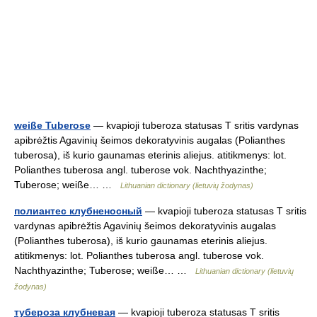
weiße Tuberose
— kvapioji tuberoza statusas T sritis vardynas
apibrėžtis Agavinių šeimos dekoratyvinis augalas (Polianthes
tuberosa), iš kurio gaunamas eterinis aliejus. atitikmenys: lot.
Polianthes tuberosa angl. tuberose vok. Nachthyazinthe;
Tuberose; weiße… …
Lithuanian dictionary (lietuvių žodynas)
полиантес клубненосный
— kvapioji tuberoza statusas T sritis
vardynas apibrėžtis Agavinių šeimos dekoratyvinis augalas
(Polianthes tuberosa), iš kurio gaunamas eterinis aliejus.
atitikmenys: lot. Polianthes tuberosa angl. tuberose vok.
Nachthyazinthe; Tuberose; weiße… …
Lithuanian dictionary (lietuvių
žodynas)
тубероза клубневая
— kvapioji tuberoza statusas T sritis