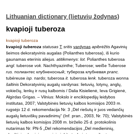
Lithuanian dictionary (lietuvių žodynas)
kvapioji tuberoza
kvapioji tuberoza
kvapioji
tuberoza
statusas
T
sritis
vardynas
apibrėžtis
Agavinių
šeimos dekoratyvinis augalas (Polianthes tuberosa), iš kurio
gaunamas eterinis aliejus.
atitikmenys
:
lot.
Polianthes tuberosa
angl.
tuberose
vok.
Nachthyazinthe; Tuberose; weiße Tuberose
rus.
полиантес клубненосный; тубероза клубневая
pranc.
tubéreuse
isp.
nardo; tuberosa
it.
tuberosa
lenk.
tuberoza wonna
šaltinis
Dekoratyvinių augalų vardynas: lietuvių, lotynų, anglų,
vokiečių, lenkų ir rusų kalbomis / Dalia Kisielienė, Ieva Grigienė,
Algirdas Grigas. – Vilnius: Mokslo ir enciklopedijų leidybos
institutas, 2007; Valstybinės lietuvių kalbos komisijos 2003 m.
rugsėjo 12 d. rekomendacija Nr. 3 „Dėl riešutų ir juos vedančių
augalų lietuviškų pavadinimų“ (Inf. pran., 2003, Nr. 70); Valstybinės
lietuvių kalbos komisijos 2008 m. birželio 25 d. protokolinis
nutarimas Nr. PN-5 „Dėl rekomendacijos „Dėl medieninių,