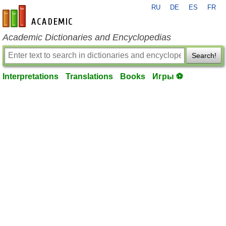
RU
DE
ES
FR
en-academic.com
Academic Dictionaries and Encyclopedias
Search!
Interpretations
Translations
Books
Игры ⚽