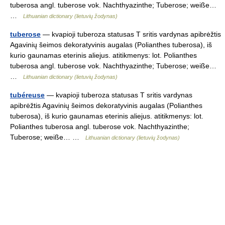
tuberosa angl. tuberose vok. Nachthyazinthe; Tuberose; weiße…
…
Lithuanian dictionary (lietuvių žodynas)
tuberose
— kvapioji tuberoza statusas T sritis vardynas apibrėžtis
Agavinių šeimos dekoratyvinis augalas (Polianthes tuberosa), iš
kurio gaunamas eterinis aliejus. atitikmenys: lot. Polianthes
tuberosa angl. tuberose vok. Nachthyazinthe; Tuberose; weiße…
…
Lithuanian dictionary (lietuvių žodynas)
tubéreuse
— kvapioji tuberoza statusas T sritis vardynas
apibrėžtis Agavinių šeimos dekoratyvinis augalas (Polianthes
tuberosa), iš kurio gaunamas eterinis aliejus. atitikmenys: lot.
Polianthes tuberosa angl. tuberose vok. Nachthyazinthe;
Tuberose; weiße… …
Lithuanian dictionary (lietuvių žodynas)