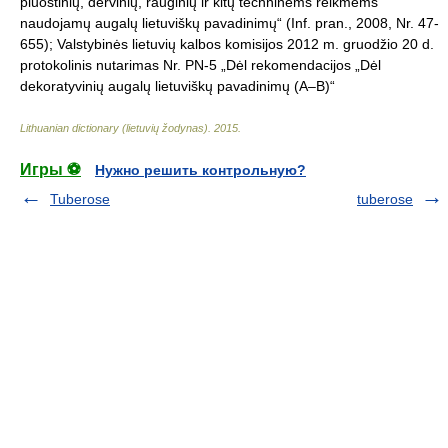
pluoštinių, dervinių, rauginių ir kitų techninėms reikmėms
naudojamų augalų lietuviškų pavadinimų“ (Inf. pran., 2008, Nr. 47-
655); Valstybinės lietuvių kalbos komisijos 2012 m. gruodžio 20 d.
protokolinis nutarimas Nr. PN-5 „Dėl rekomendacijos „Dėl
dekoratyvinių augalų lietuviškų pavadinimų (A–B)“
Lithuanian dictionary (lietuvių žodynas)
.
2015
.
Игры ⚽
Нужно решить контрольную?
Tuberose
tuberose