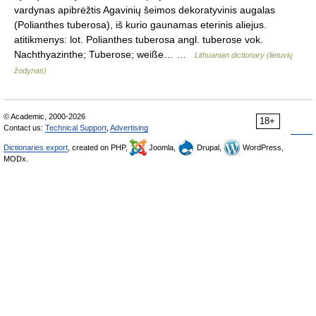
vardynas apibrėžtis Agavinių šeimos dekoratyvinis augalas
(Polianthes tuberosa), iš kurio gaunamas eterinis aliejus.
atitikmenys: lot. Polianthes tuberosa angl. tuberose vok.
Nachthyazinthe; Tuberose; weiße… …
Lithuanian dictionary (lietuvių
žodynas)
© Academic, 2000-2026
18+
Contact us:
Technical Support
,
Advertising
Dictionaries export
, created on PHP,
Joomla,
Drupal,
WordPress,
MODx.